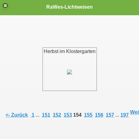
RaWes-Lichtweisen
Herbst im Klostergarten
Weit
<- Zurück
1
...
151
152
153
154
155
156
157
...
197