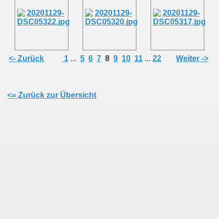
<- Zurück
1
...
5
6
7
8
9
10
11
...
22
Weiter ->
<= Zurück zur Übersicht